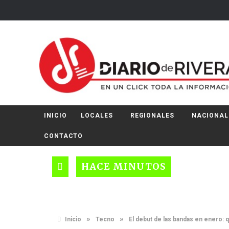
INICIO
LOCALES
REGIONALES
NACIONAL
CONTACTO
HACE MINUTOS
»
»
Inicio
Tecno
El debut de las bandas en enero: qu