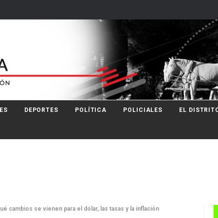
ES
DEPORTES
POLÍTICA
POLICIALES
EL DISTRIT
é cambios se vienen para el dólar, las tasas y la inflación