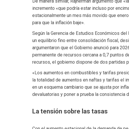
De manera similar, Rajnerman argumentó que «la i
incremento «que podría estar incluso por encima
estacionalmente un mes más movido que enero e
para que la inflación baje».
Según la Gerencia de Estudios Económicos del B
un equilibrio fino entre consolidación fiscal, des
argumentaron que el Gobierno anunció para 202
permanente de recursos cercana a 0,7 puntos de
recursos, el gobierno dispone de dos partidas p
«Los aumentos en combustibles y tarifas presion
la totalidad de aumentos en naftas y tarifas el 
en un esquema cambiario que se ajusta por infl
devaluatorias y poner a prueba la consistencia d
La tensión sobre las tasas
Con el aumento estacional de la demanda de pes