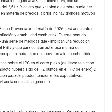
nflación siguió al alza en diciembre», con un
 del 2,5%». Y aclaró que «si bien diciembre suele ser
n materia de precios, a priori no hay grandes motivos
anco Provincia «el desafío de 2026 será administrar
inflación y estabilidad cambiaria». En este sentido,
6 una serie de medidas que «implican una reducción
l PBI» y que para contrarrestar esa merma de
rincipales: subsidios e impuestos a los combustibles.
an sobre el IPC en el corto plazo (de llevarse a cabo
impacto hubiera sido de 1,2 puntos en el IPC de enero) y,
ación pasada, pueden tensionar las expectativas
el ancla nominal», argumentó.
os y la fuerte suba de las cauciones, Rajnerman afirmó