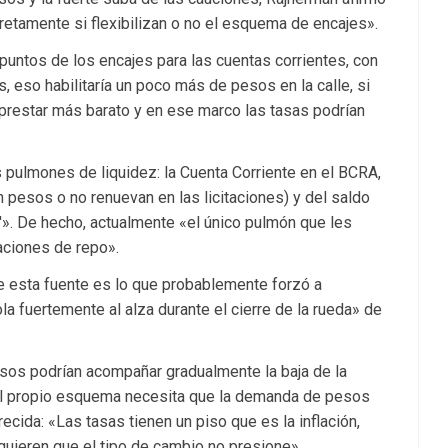
etamente si flexibilizan o no el esquema de encajes».
 puntos de los encajes para las cuentas corrientes, con
 eso habilitaría un poco más de pesos en la calle, si
 prestar más barato y en ese marco las tasas podrían
 pulmones de liquidez: la Cuenta Corriente en el BCRA,
pesos o no renuevan en las licitaciones) y del saldo
'». De hecho, actualmente «el único pulmón que les
aciones de repo».
 esta fuente es lo que probablemente forzó a
la fuertemente al alza durante el cierre de la rueda» de
pesos podrían acompañar gradualmente la baja de la
ue el propio esquema necesita que la demanda de pesos
ecida: «Las tasas tienen un piso que es la inflación,
quieren que el tipo de cambio no presione».