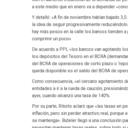
a este medio que en enero va a depender «concr
Y detalló: «A fin de noviembre habían bajado 3,5
la idea de seguir progresivamente reduciéndolos,
hay más pesos en la calle los bancos tienden a
comprimir un poco».
De acuerdo a PPI, «los bancos van agotando los
los depósitos del Tesoro en el BCRA (demandan 
del BCRA de operaciones de corto plazo o ‘repo
queda disponible es el saldo del BCRA de oper
Como consecuencia, «el cercano agotamiento de
entidades a ir a la rueda de caución, presionándo
ayer, cuando alcanzó una tasa de 140%.
Por su parte, Ritorto aclaró que «las tasas en 
inflación, pero sin perder atractivo real, porq
se mantenga». Buteler llegó a una conclusión par
necesitan mantener tasas reales, sobre todo si 