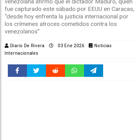
venezolana afirmó que el dictador Maduro, quien
fue capturado este sábado por EEUU en Caracas,
“desde hoy enfrenta la justicia internacional por
los crímenes atroces cometidos contra los
venezolanos”
Diario De Rivera
03 Ene 2026
Noticias
Internacionales
Faceboo
Twitter
Reddit
WhatsAp
Telegra
k
pt
m