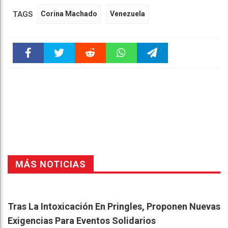
TAGS
Corina Machado
Venezuela
Faceboo
Twitter
Reddit
WhatsAp
Telegra
k
pt
m
MÁS NOTICIAS
Tras La Intoxicación En Pringles, Proponen Nuevas
Exigencias Para Eventos Solidarios