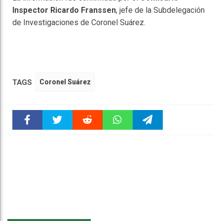
Inspector Ricardo Franssen
, jefe de la Subdelegación
de Investigaciones de Coronel Suárez.
TAGS
Coronel Suárez
Faceboo
Twitter
Reddit
WhatsAp
Telegra
k
pt
m