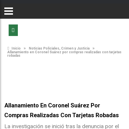
»
»
Inicio
Noticias Policiales, Crimen y Justicia
Allanamiento en Coronel Suárez por compras realizadas con tarjetas
robadas
Allanamiento En Coronel Suárez Por
Compras Realizadas Con Tarjetas Robadas
La investigación se inició tras la denuncia por el