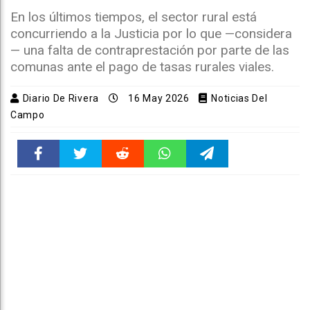
En los últimos tiempos, el sector rural está
concurriendo a la Justicia por lo que —considera
— una falta de contraprestación por parte de las
comunas ante el pago de tasas rurales viales.
Diario De Rivera
16 May 2026
Noticias Del
Campo
Faceboo
Twitter
Reddit
WhatsAp
Telegra
k
pt
m