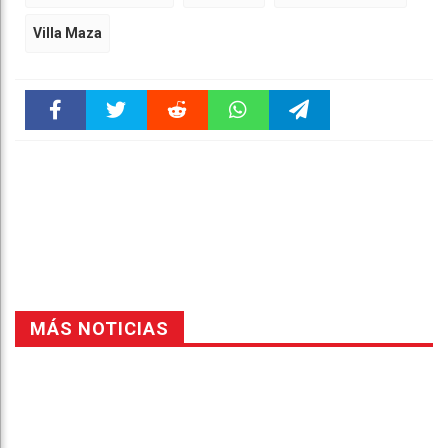
Villa Maza
Faceboo
Twitter
Reddit
WhatsAp
Telegra
k
pt
m
MÁS NOTICIAS