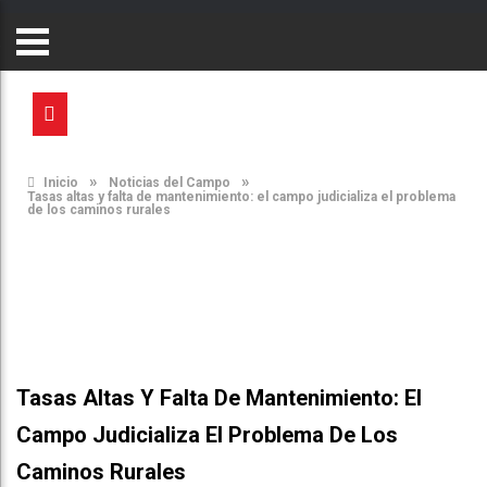
»
»
Inicio
Noticias del Campo
Tasas altas y falta de mantenimiento: el campo judicializa el problema
de los caminos rurales
Tasas Altas Y Falta De Mantenimiento: El
Campo Judicializa El Problema De Los
Caminos Rurales