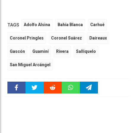
TAGS
Adolfo Alsina
Bahía Blanca
Carhué
Coronel Pringles
Coronel Suárez
Daireaux
Gascón
Guaminí
Rivera
Salliquelo
San Miguel Arcángel
Faceboo
Twitter
Reddit
WhatsAp
Telegra
k
pt
m