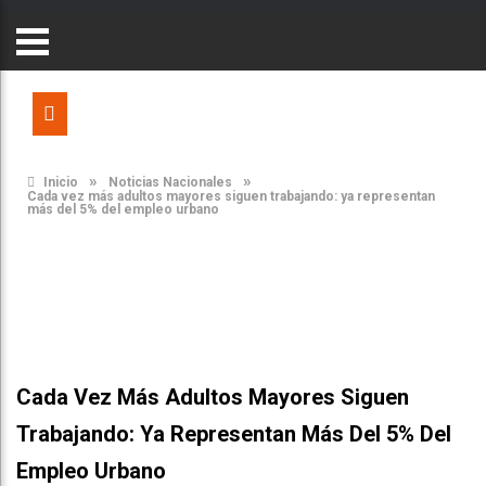
»
»
Inicio
Noticias Nacionales
Cada vez más adultos mayores siguen trabajando: ya representan
más del 5% del empleo urbano
Cada Vez Más Adultos Mayores Siguen
Trabajando: Ya Representan Más Del 5% Del
Empleo Urbano