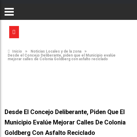
»
»
Inicio
Noticias Locales y de la zona
Desde el Concejo Deliberante, piden que el Municipio evalúe
mejorar calles de Colonia Goldberg con asfalto reciclado
Desde El Concejo Deliberante, Piden Que El
Municipio Evalúe Mejorar Calles De Colonia
Goldberg Con Asfalto Reciclado