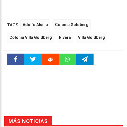
TAGS
Adolfo Alsina
Colonia Goldberg
Colonia Villa Goldberg
Rivera
Villa Goldberg
Faceboo
Twitter
Reddit
WhatsAp
Telegra
k
pt
m
MÁS NOTICIAS