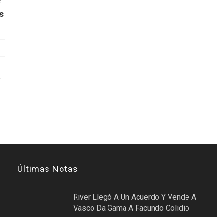
e
s
ó
Últimas Notas
River Llegó A Un Acuerdo Y Vende A
Vasco Da Gama A Facundo Colidio