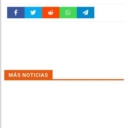
Faceboo
Twitter
Reddit
WhatsAp
Telegra
k
pt
m
MÁS NOTICIAS