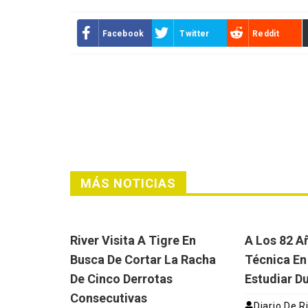
Facebook
Twitter
Reddit
MÁS NOTICIAS
River Visita A Tigre En
A Los 82 A
Busca De Cortar La Racha
Técnica En
De Cinco Derrotas
Estudiar D
Consecutivas
Diario De R