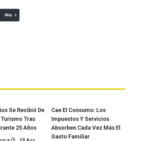
Más
ños Se Recibió De
Cae El Consumo: Los
 Turismo Tras
Impuestos Y Servicios
urante 25 Años
Absorben Cada Vez Más El
Gasto Familiar
ivera
08 Ago