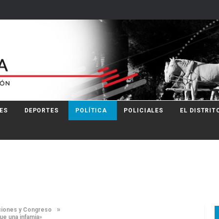
ES
DEPORTES
POLÍTICA
POLICIALES
EL DISTRIT
»
ecciones y Congreso
fue una infamia»