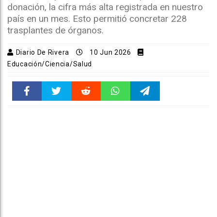
donación, la cifra más alta registrada en nuestro
país en un mes. Esto permitió concretar 228
trasplantes de órganos.
Diario De Rivera
10 Jun 2026
Educación/Ciencia/Salud
Faceboo
Twitter
Reddit
WhatsAp
Telegra
k
pt
m