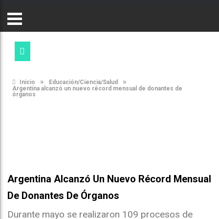
»
»
Inicio
Educación/Ciencia/Salud
Argentina alcanzó un nuevo récord mensual de donantes de
órganos
Argentina Alcanzó Un Nuevo Récord Mensual
De Donantes De Órganos
Durante mayo se realizaron 109 procesos de