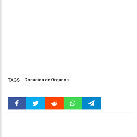
TAGS
Donacion de Organos
Faceboo
Twitter
Reddit
WhatsAp
Telegra
k
pt
m