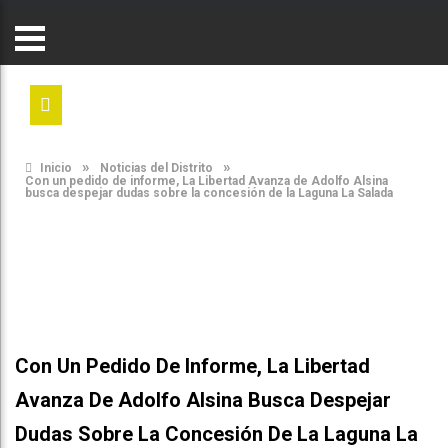
»
»
Inicio
Noticias del Distrito
Con un pedido de informe, La Libertad Avanza de Adolfo Alsina
busca despejar dudas sobre la concesión de la Laguna La Salada
Con Un Pedido De Informe, La Libertad
Avanza De Adolfo Alsina Busca Despejar
Dudas Sobre La Concesión De La Laguna La