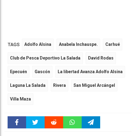
TAGS
Adolfo Alsina
Anabela Inchauspe.
Carhué
Club de Pesca Deportivo La Salada
David Rodas
Epecuén
Gascón
La libertad Avanza Adolfo Alsina
Laguna La Salada
Rivera
San Miguel Arcángel
Villa Maza
Faceboo
Twitter
Reddit
WhatsAp
Telegra