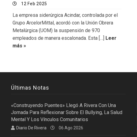
12 Feb 2025
La empresa siderúrgica Acindar, controlada por el
Grupo ArcelorMittal, acordó con la Unión Obrera
Metalúrgica (UOM) la suspensión de 970
empleados de manera escalonada. Esta […]
Leer
más »
Últimas Notas
«Construyendo Puentes» Llegó A Rivera Con Una
Jornada Para Reflexionar Sobre El Bullying, La Salud
Mental Y Los Vínculos Comunitarios
Diario De Rivera
06 Ago 2026