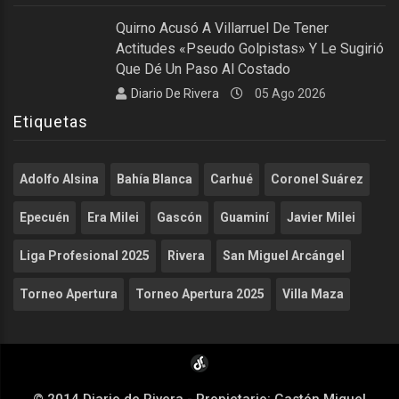
Quirno Acusó A Villarruel De Tener
Actitudes «pseudo Golpistas» Y Le Sugirió
Que Dé Un Paso Al Costado
Diario De Rivera
05 Ago 2026
Etiquetas
Adolfo Alsina
Bahía Blanca
Carhué
Coronel Suárez
Epecuén
Era Milei
Gascón
Guaminí
Javier Milei
Liga Profesional 2025
Rivera
San Miguel Arcángel
Torneo Apertura
Torneo Apertura 2025
Villa Maza