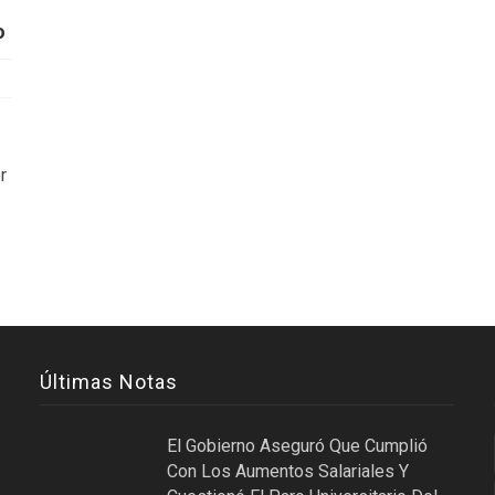
o
r
Últimas Notas
El Gobierno Aseguró Que Cumplió
Con Los Aumentos Salariales Y