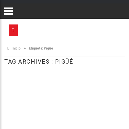
»
Inicio
Etiqueta:
Pigüé
TAG ARCHIVES :
PIGÜÉ