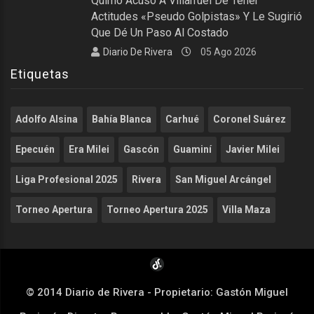
Quirno Acusó A Villarruel De Tener
Actitudes «pseudo Golpistas» Y Le Sugirió
Que Dé Un Paso Al Costado
Diario De Rivera
05 Ago 2026
Etiquetas
Adolfo Alsina
Bahía Blanca
Carhué
Coronel Suárez
Epecuén
Era Milei
Gascón
Guaminí
Javier Milei
Liga Profesional 2025
Rivera
San Miguel Arcángel
Torneo Apertura
Torneo Apertura 2025
Villa Maza
© 2014 Diario de Rivera - Propietario: Gastón Miguel