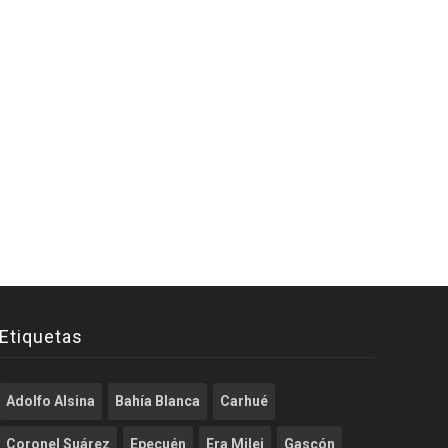
Etiquetas
Adolfo Alsina
Bahía Blanca
Carhué
Coronel Suárez
Epecuén
Era Milei
Gascón