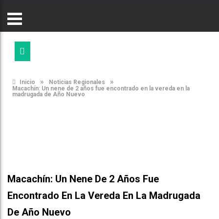
»
»
Inicio
Noticias Regionales
Macachín: Un nene de 2 años fue encontrado en la vereda en la
madrugada de Año Nuevo
Macachín: Un Nene De 2 Años Fue
Encontrado En La Vereda En La Madrugada
De Año Nuevo