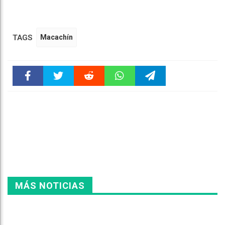
TAGS
Macachín
Faceboo
Twitter
Reddit
WhatsAp
Telegra
k
pt
m
MÁS NOTICIAS