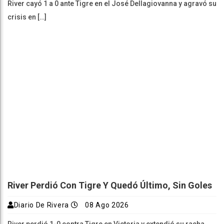
River cayó 1 a 0 ante Tigre en el José Dellagiovanna y agravó su
crisis en […]
River Perdió Con Tigre Y Quedó Último, Sin Goles
Diario De Rivera
08 Ago 2026
River perdió 1-0 contra Tigre en Victoria y extendió su racha