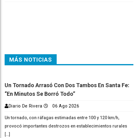
Faceboo
Twitter
Reddit
WhatsAp
Telegra
k
pt
m
MÁS NOTICIAS
Un Tornado Arrasó Con Dos Tambos En Santa Fe:
“En Minutos Se Borró Todo”
Diario De Rivera
06 Ago 2026
Un tornado, con ráfagas estimadas entre 100 y 120 km/h,
provocó importantes destrozos en establecimientos rurales
[…]