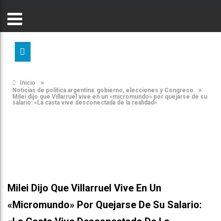
»
Inicio
»
Noticias de política argentina: gobierno, elecciones y Congreso
Milei dijo que Villarruel vive en un «micromundo» por quejarse de su
salario: «La casta vive desconectada de la realidad»
Milei Dijo Que Villarruel Vive En Un
«micromundo» Por Quejarse De Su Salario: