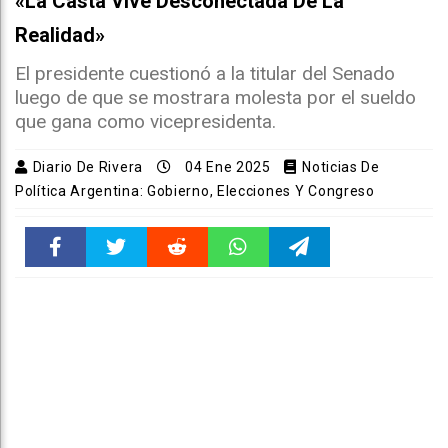
«La Casta Vive Desconectada De La
Realidad»
El presidente cuestionó a la titular del Senado
luego de que se mostrara molesta por el sueldo
que gana como vicepresidenta.
Diario De Rivera
04 Ene 2025
Noticias De
Política Argentina: Gobierno, Elecciones Y Congreso
Faceboo
Twitter
Reddit
WhatsAp
Telegra
k
pt
m