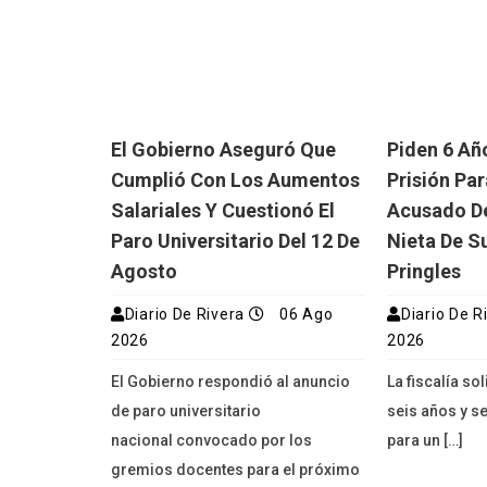
El Gobierno Aseguró Que
Piden 6 Añ
Cumplió Con Los Aumentos
Prisión Pa
Salariales Y Cuestionó El
Acusado De
Paro Universitario Del 12 De
Nieta De S
Agosto
Pringles
Diario De Rivera
06 Ago
Diario De R
2026
2026
El Gobierno respondió al anuncio
La fiscalía so
de paro universitario
seis años y s
nacional convocado por los
para un […]
gremios docentes para el próximo