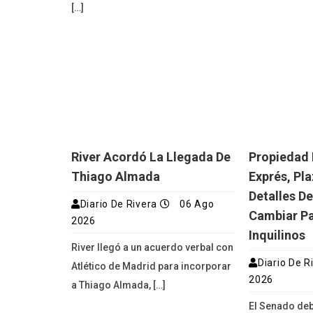
[…]
River Acordó La Llegada De
Propiedad 
Thiago Almada
Exprés, Pl
Detalles D
Diario De Rivera
06 Ago
Cambiar Pa
2026
Inquilinos
River llegó a un acuerdo verbal con
Diario De R
Atlético de Madrid para incorporar
2026
a Thiago Almada, […]
El Senado deb