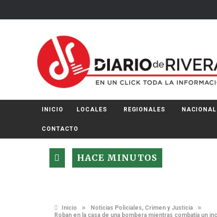
INICIO
LOCALES
REGIONALES
NACIONAL
CONTACTO
HACE MINUTOS
»
»
Inicio
Noticias Policiales, Crimen y Justicia
Roban en la casa de una bombera mientras combatía un inc