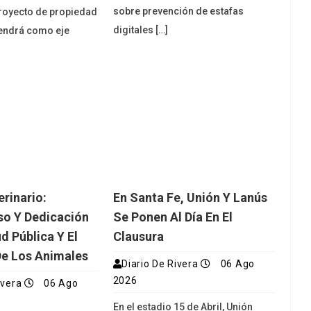
sobre prevención de estafas
royecto de propiedad
digitales […]
tendrá como eje
erinario:
En Santa Fe, Unión Y Lanús
o Y Dedicación
Se Ponen Al Día En El
d Pública Y El
Clausura
De Los Animales
Diario De Rivera
06 Ago
2026
ivera
06 Ago
En el estadio 15 de Abril, Unión