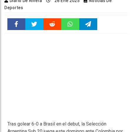
Diario De Rivera
26 Ene 2025
Noticias De
Deportes
Faceboo
Twitter
Reddit
WhatsAp
Telegra
k
pt
m
Tras golear 6-0 a Brasil en el debut, la Selección
Argentina Sub 20 juega este domingo ante Colombia por