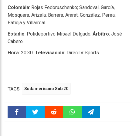
Colombia
: Rojas Fedoruschenko; Sandoval, García,
Mosquera, Arizala; Barrera, Ararat, González, Perea;
Batioja y Villarreal.
Estadio
: Polideportivo Misael Delgado.
Árbitro
: José
Cabero.
Hora
: 20:30.
Televisación
: DirecTV Sports
TAGS
Sudamericano Sub 20
Faceboo
Twitter
Reddit
WhatsAp
Telegra