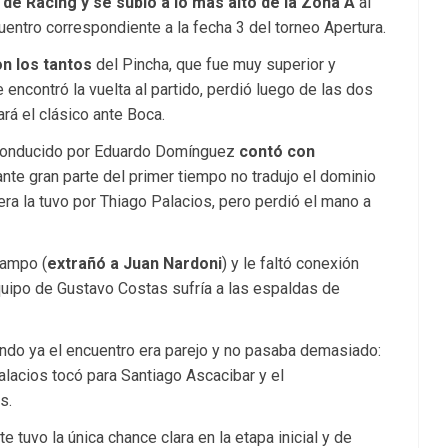
 de Racing y se subió a lo más alto de la Zona A
al
entro correspondiente a la fecha 3 del torneo Apertura.
n los tantos
del Pincha, que fue muy superior y
 encontró la vuelta al partido, perdió luego de las dos
ará el clásico ante Boca.
o conducido por Eduardo Domínguez
contó con
ante gran parte del primer tiempo no tradujo el dominio
mera la tuvo por Thiago Palacios, pero perdió el mano a
campo (
extrañó a Juan Nardoni
) y le faltó conexión
quipo de Gustavo Costas sufría a las espaldas de
uando ya el encuentro era parejo y no pasaba demasiado:
Palacios tocó para Santiago Ascacibar y el
s.
 tuvo la única chance clara en la etapa inicial y de