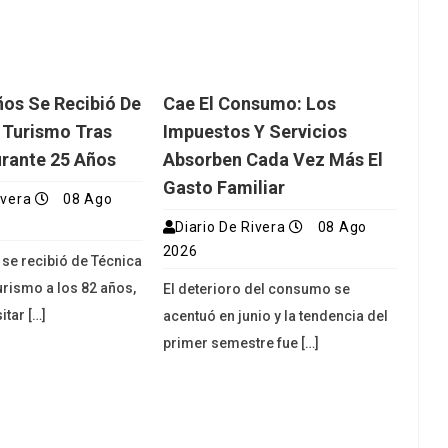
ños Se Recibió De
Cae El Consumo: Los
 Turismo Tras
Impuestos Y Servicios
urante 25 Años
Absorben Cada Vez Más El
Gasto Familiar
ivera
08 Ago
Diario De Rivera
08 Ago
2026
 se recibió de Técnica
urismo a los 82 años,
El deterioro del consumo se
itar […]
acentuó en junio y la tendencia del
primer semestre fue […]