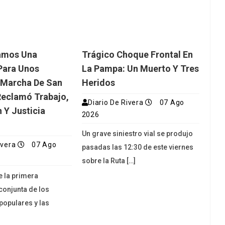
amos Una
Trágico Choque Frontal En
Para Unos
La Pampa: Un Muerto Y Tres
 Marcha De San
Heridos
eclamó Trabajo,
Diario De Rivera
07 Ago
 Y Justicia
2026
Un grave siniestro vial se produjo
ivera
07 Ago
pasadas las 12:30 de este viernes
sobre la Ruta […]
e la primera
conjunta de los
opulares y las