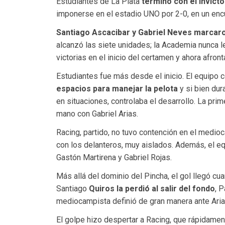
Estudiantes de La Plata
terminó con el invicto
imponerse en el estadio UNO por 2-0, en un encu
Santiago Ascacibar y Gabriel Neves marcaro
alcanzó las siete unidades; la Academia nunca le
victorias en el inicio del certamen y ahora afront
Estudiantes fue más desde el inicio. El equip
espacios para manejar la pelota
y si bien dur
en situaciones, controlaba el desarrollo. La pri
mano con Gabriel Arias.
Racing, partido, no tuvo contención en el medio
con los delanteros, muy aislados. Además, el e
Gastón Martirena y Gabriel Rojas.
Más allá del dominio del Pincha, el gol llegó c
Santiago
Quiros la perdió al salir del fondo
, 
mediocampista definió de gran manera ante Aria
El golpe hizo despertar a Racing, que rápidamente