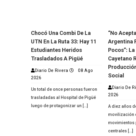
Chocó Una Combi De La
“No Acept
UTN En La Ruta 33: Hay 11
Argentina 
Estudiantes Heridos
Pocos”: La
Trasladados A Pigüé
Cayetano R
Producción
Diario De Rivera
08 Ago
Social
2026
Diario De R
Un total de once personas fueron
2026
trasladadas al Hospital de Pigüé
luego de protagonizar un […]
A diez años d
movilización 
movimientos p
centrales […]