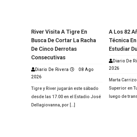
River Visita A Tigre En
A Los 82 A
Busca De Cortar La Racha
Técnica En
De Cinco Derrotas
Estudiar D
Consecutivas
Diario De R
2026
Diario De Rivera
08 Ago
2026
Marta Carrizo
Superior en T
Tigre y River jugarán este sábado
luego de trans
desde las 17.00 en el Estadio José
Dellagiovanna, por […]