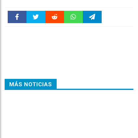
Faceboo
Twitter
Reddit
WhatsAp
Telegra
k
pt
m
MÁS NOTICIAS