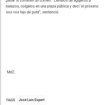
pasar si cometen un crimen. “Llenalos de agujeros a
balazos, colgalos en una plaza pública y decí ‘el próximo
sos vos hijo de puta’”, sentenció.
MdZ.
TAGS
José Luis Espert