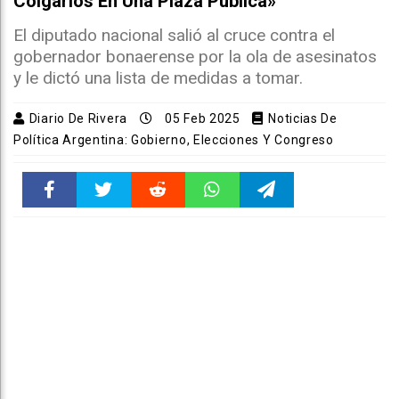
Colgarlos En Una Plaza Pública»
El diputado nacional salió al cruce contra el
gobernador bonaerense por la ola de asesinatos
y le dictó una lista de medidas a tomar.
Diario De Rivera
05 Feb 2025
Noticias De
Política Argentina: Gobierno, Elecciones Y Congreso
Faceboo
Twitter
Reddit
WhatsAp
Telegra
k
pt
m