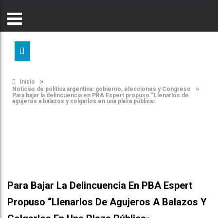
»
Inicio
»
Noticias de política argentina: gobierno, elecciones y Congreso
Para bajar la delincuencia en PBA Espert propuso “Llenarlos de
agujeros a balazos y colgarlos en una plaza pública»
Para Bajar La Delincuencia En PBA Espert
Propuso “Llenarlos De Agujeros A Balazos Y