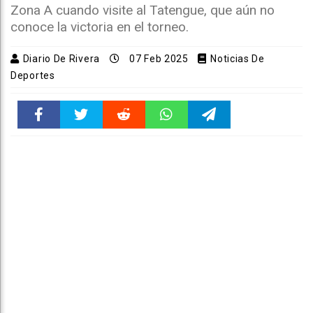
Zona A cuando visite al Tatengue, que aún no
conoce la victoria en el torneo.
Diario De Rivera
07 Feb 2025
Noticias De
Deportes
Faceboo
Twitter
Reddit
WhatsAp
Telegra
k
pt
m