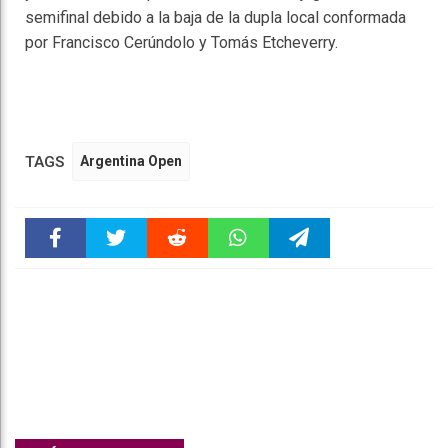
semifinal debido a la baja de la dupla local conformada
por Francisco Cerúndolo y Tomás Etcheverry.
TAGS
Argentina Open
Faceboo
Twitter
Reddit
WhatsAp
Telegra
k
pt
m