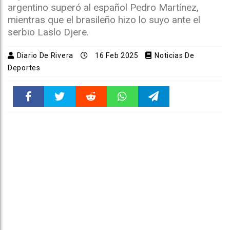
argentino superó al español Pedro Martínez,
mientras que el brasileño hizo lo suyo ante el
serbio Laslo Djere.
Diario De Rivera
16 Feb 2025
Noticias De
Deportes
Faceboo
Twitter
Reddit
WhatsAp
Telegra
k
pt
m