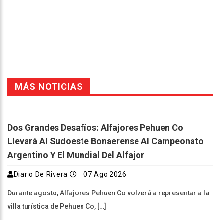
Faceboo
Twitter
Reddit
WhatsAp
Telegra
k
pt
m
MÁS NOTICIAS
Dos Grandes Desafíos: Alfajores Pehuen Co
Llevará Al Sudoeste Bonaerense Al Campeonato
Argentino Y El Mundial Del Alfajor
Diario De Rivera
07 Ago 2026
Durante agosto, Alfajores Pehuen Co volverá a representar a la
villa turística de Pehuen Co, […]