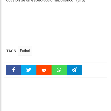
ocasión de un espectáculo futbolístico”. (DIB)
TAGS
Futbol
Faceboo
Twitter
Reddit
WhatsAp
Telegra
k
pt
m