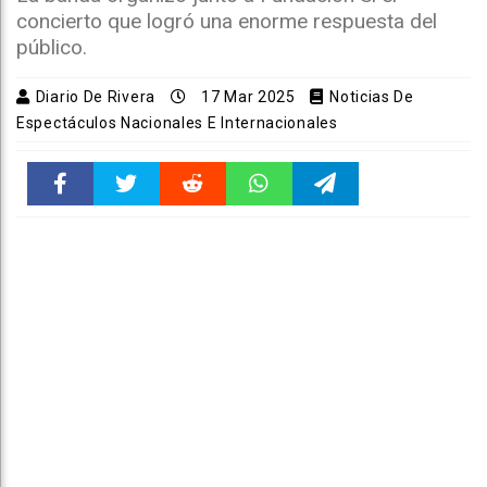
concierto que logró una enorme respuesta del
público.
Diario De Rivera
17 Mar 2025
Noticias De
Espectáculos Nacionales E Internacionales
Faceboo
Twitter
Reddit
WhatsAp
Telegra
k
pt
m