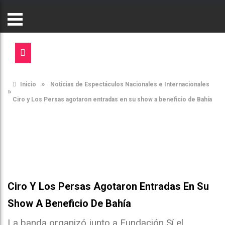
»
Inicio
Noticias de Espectáculos Nacionales e Internacionales
»
Ciro y Los Persas agotaron entradas en su show a beneficio de Bahía
Ciro Y Los Persas Agotaron Entradas En Su
Show A Beneficio De Bahía
La banda organizó junto a Fundación Sí el