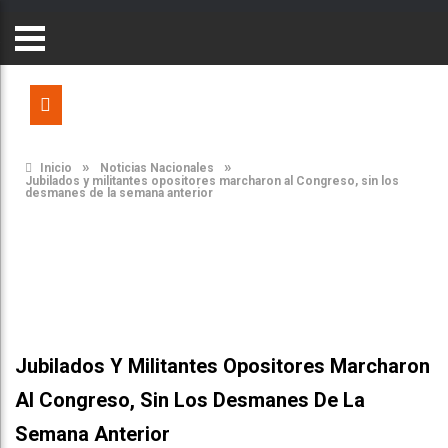
»
»
Inicio
Noticias Nacionales
Jubilados y militantes opositores marcharon al Congreso, sin los
desmanes de la semana anterior
Jubilados Y Militantes Opositores Marcharon
Al Congreso, Sin Los Desmanes De La
Semana Anterior