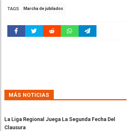
TAGS
Marcha de jubilados
Faceboo
Twitter
Reddit
WhatsAp
Telegra
k
pt
m
MÁS NOTICIAS
La Liga Regional Juega La Segunda Fecha Del
Clausura