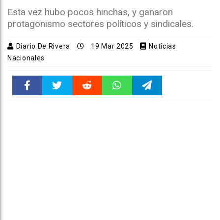
Esta vez hubo pocos hinchas, y ganaron
protagonismo sectores políticos y sindicales.
Diario De Rivera
19 Mar 2025
Noticias
Nacionales
Faceboo
Twitter
Reddit
WhatsAp
Telegra
k
pt
m