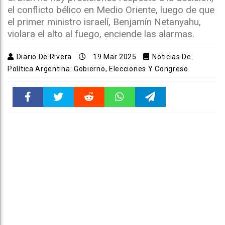
el conflicto bélico en Medio Oriente, luego de que
el primer ministro israelí, Benjamín Netanyahu,
violara el alto al fuego, enciende las alarmas.
Diario De Rivera
19 Mar 2025
Noticias De
Política Argentina: Gobierno, Elecciones Y Congreso
Faceboo
Twitter
Reddit
WhatsAp
Telegra
k
pt
m