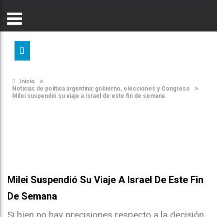
»
Inicio
»
Noticias de política argentina: gobierno, elecciones y Congreso
Milei suspendió su viaje a Israel de este fin de semana
Milei Suspendió Su Viaje A Israel De Este Fin
De Semana
Si bien no hay precisiones respecto a la decisión,