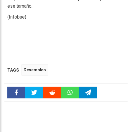
ese tamaño.
(Infobae)
TAGS
Desempleo
Faceboo
Twitter
Reddit
WhatsAp
Telegra
k
pt
m