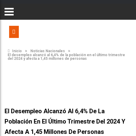
»
»
Inicio
Noticias Nacionales
El desempleo alcanzó al 6,4% de la población en el último trimestre
del 2024 y afecta a 1,45 millones de personas
El Desempleo Alcanzó Al 6,4% De La
Población En El Último Trimestre Del 2024 Y
Afecta A 1,45 Millones De Personas