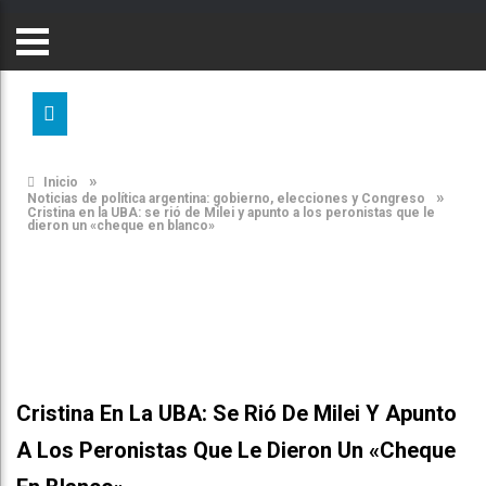
»
Inicio
»
Noticias de política argentina: gobierno, elecciones y Congreso
Cristina en la UBA: se rió de Milei y apunto a los peronistas que le
dieron un «cheque en blanco»
Cristina En La UBA: Se Rió De Milei Y Apunto
A Los Peronistas Que Le Dieron Un «cheque