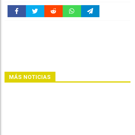
Faceboo
Twitter
Reddit
WhatsAp
Telegra
k
pt
m
MÁS NOTICIAS