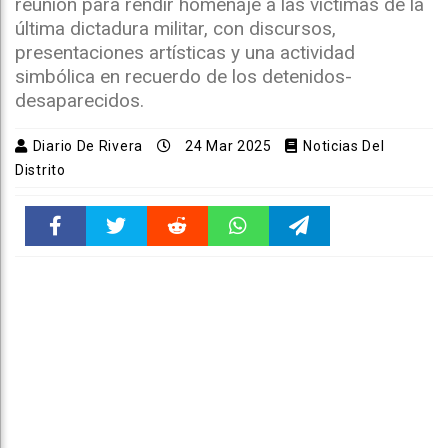
reunión para rendir homenaje a las víctimas de la
última dictadura militar, con discursos,
presentaciones artísticas y una actividad
simbólica en recuerdo de los detenidos-
desaparecidos.
Diario De Rivera
24 Mar 2025
Noticias Del
Distrito
Faceboo
Twitter
Reddit
WhatsAp
Telegra
k
pt
m