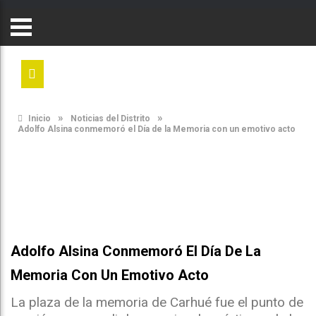
»
»
Inicio
Noticias del Distrito
Adolfo Alsina conmemoró el Día de la Memoria con un emotivo acto
Adolfo Alsina Conmemoró El Día De La
Memoria Con Un Emotivo Acto
La plaza de la memoria de Carhué fue el punto de