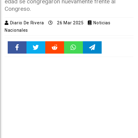
edad se congregaron nuevamente frente al
Congreso.
Diario De Rivera
26 Mar 2025
Noticias
Nacionales
Faceboo
Twitter
Reddit
WhatsAp
Telegra
k
pt
m