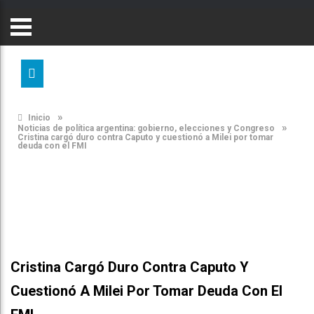
»
Inicio
»
Noticias de política argentina: gobierno, elecciones y Congreso
Cristina cargó duro contra Caputo y cuestionó a Milei por tomar
deuda con el FMI
Cristina Cargó Duro Contra Caputo Y
Cuestionó A Milei Por Tomar Deuda Con El