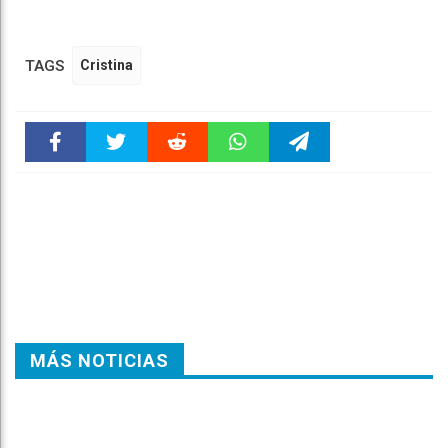
TAGS
Cristina
Faceboo
Twitter
Reddit
WhatsAp
Telegra
k
pt
m
MÁS NOTICIAS