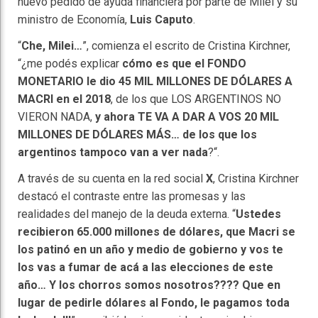
nuevo pedido de ayuda financiera por parte de Milei y su
ministro de Economía,
Luis Caputo
.
“
Che, Milei…
”, comienza el escrito de Cristina Kirchner,
“¿me podés explicar
cómo es que el FONDO
MONETARIO le dio 45 MIL MILLONES DE DÓLARES A
MACRI en el 2018
, de los que LOS ARGENTINOS NO
VIERON NADA,
y ahora TE VA A DAR A VOS 20 MIL
MILLONES DE DÓLARES MÁS… de los que los
argentinos tampoco van a ver nada
?“.
A través de su cuenta en la red social
X
, Cristina Kirchner
destacó el contraste entre las promesas y las
realidades del manejo de la deuda externa. “
Ustedes
recibieron 65.000 millones de dólares, que Macri se
los patinó en un año y medio de gobierno y vos te
los vas a fumar de acá a las elecciones de este
año… Y los chorros somos nosotros???? Que en
lugar de pedirle dólares al Fondo, le pagamos toda