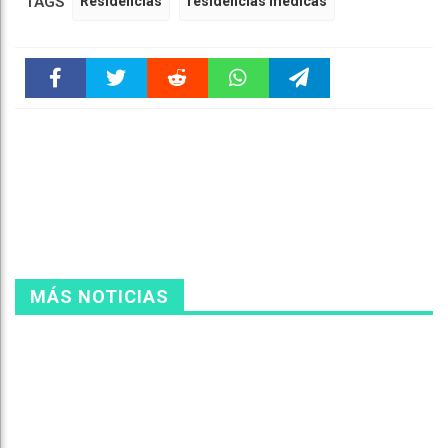
TAGS
Residencias
residencias médicas
Faceboo
Twitter
Reddit
WhatsAp
Telegra
k
pt
m
MÁS NOTICIAS