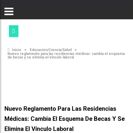
»
»
Inicio
Educación/Ciencia/Salud
Nuevo reglamento para las residencias médicas: cambia el esquema
de becas y se elimina el vínculo laboral
Nuevo Reglamento Para Las Residencias
Médicas: Cambia El Esquema De Becas Y Se
Elimina El Vínculo Laboral