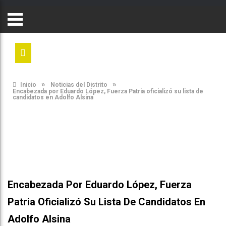
»
»
Inicio
Noticias del Distrito
Encabezada por Eduardo López, Fuerza Patria oficializó su lista de
candidatos en Adolfo Alsina
Encabezada Por Eduardo López, Fuerza
Patria Oficializó Su Lista De Candidatos En
Adolfo Alsina