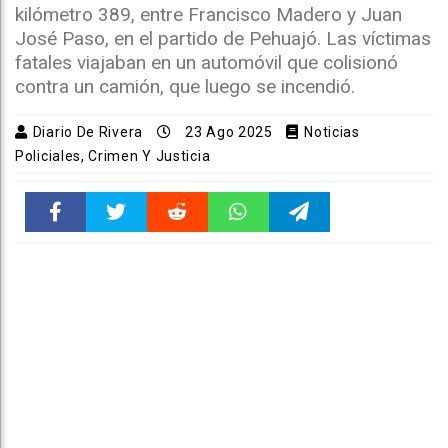
kilómetro 389, entre Francisco Madero y Juan
José Paso, en el partido de Pehuajó. Las víctimas
fatales viajaban en un automóvil que colisionó
contra un camión, que luego se incendió.
Diario De Rivera
23 Ago 2025
Noticias
Policiales, Crimen Y Justicia
Faceboo
Twitter
Reddit
WhatsAp
Telegra
k
pt
m