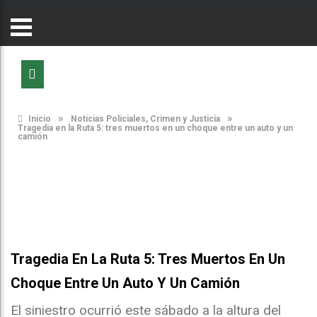
»
»
Inicio
Noticias Policiales, Crimen y Justicia
Tragedia en la Ruta 5: tres muertos en un choque entre un auto y un
camión
Tragedia En La Ruta 5: Tres Muertos En Un
Choque Entre Un Auto Y Un Camión
El siniestro ocurrió este sábado a la altura del