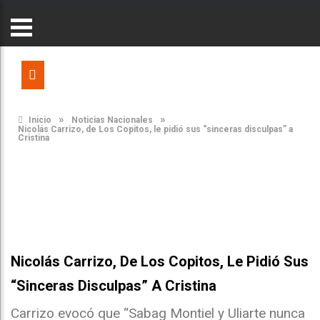
»
»
Inicio
Noticias Nacionales
Nicolás Carrizo, de Los Copitos, le pidió sus “sinceras disculpas” a
Cristina
Nicolás Carrizo, De Los Copitos, Le Pidió Sus
“sinceras Disculpas” A Cristina
Carrizo evocó que “Sabag Montiel y Uliarte nunca