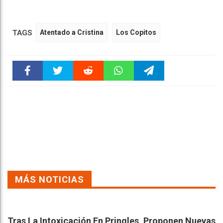
TAGS
Atentado a Cristina
Los Copitos
Faceboo
Twitter
Reddit
WhatsAp
Telegra
k
pt
m
MÁS NOTICIAS
Tras La Intoxicación En Pringles, Proponen Nuevas