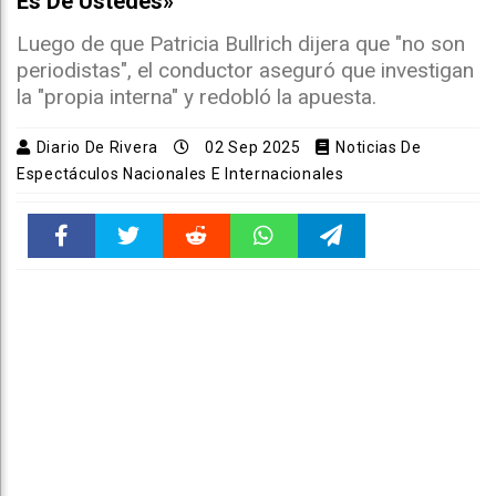
Es De Ustedes»
Luego de que Patricia Bullrich dijera que "no son
periodistas", el conductor aseguró que investigan
la "propia interna" y redobló la apuesta.
Diario De Rivera
02 Sep 2025
Noticias De
Espectáculos Nacionales E Internacionales
Faceboo
Twitter
Reddit
WhatsAp
Telegra
k
pt
m