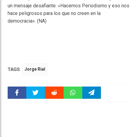
un mensaje desafiante: «Hacemos Periodismo y eso nos
hace peligrosos para los que no creen en la
democracia». (NA)
TAGS
Jorge Rial
Faceboo
Twitter
Reddit
WhatsAp
Telegra
k
pt
m