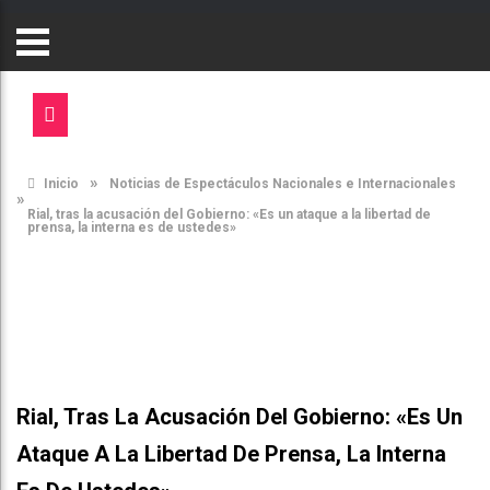
»
Inicio
Noticias de Espectáculos Nacionales e Internacionales
»
Rial, tras la acusación del Gobierno: «Es un ataque a la libertad de
prensa, la interna es de ustedes»
Rial, Tras La Acusación Del Gobierno: «Es Un
Ataque A La Libertad De Prensa, La Interna