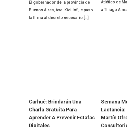
Atlético de M
El gobernador de la provincia de
a Thiago Alma
Buenos Aires, Axel Kicillof, le puso
la firma al decreto necesario […]
Carhué: Brindarán Una
Semana Mu
Charla Gratuita Para
Lactancia: 
Aprender A Prevenir Estafas
Martín Ofr
Digitales
Consultori