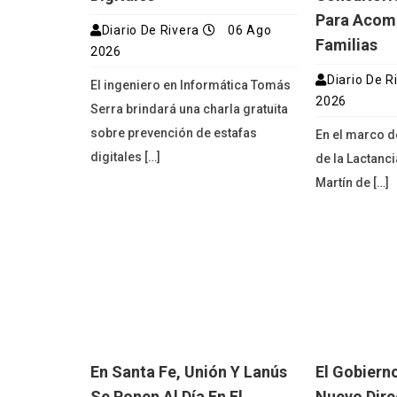
Para Acom
Diario De Rivera
06 Ago
Familias
2026
Diario De R
El ingeniero en Informática Tomás
2026
Serra brindará una charla gratuita
sobre prevención de estafas
En el marco 
digitales […]
de la Lactanci
Martín de […]
En Santa Fe, Unión Y Lanús
El Gobiern
Se Ponen Al Día En El
Nuevo Dire