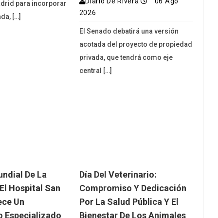
Diario De Rivera
06 Ago
adrid para incorporar
2026
da, […]
El Senado debatirá una versión
acotada del proyecto de propiedad
privada, que tendrá como eje
central […]
ndial De La
Día Del Veterinario:
El Hospital San
Compromiso Y Dedicación
ece Un
Por La Salud Pública Y El
o Especializado
Bienestar De Los Animales