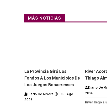
MÁS NOTICIAS
La Provincia Giró Los
River Acor
Fondos A Los Municipios De
Thiago Al
Los Juegos Bonaerenses
Diario De R
2026
Diario De Rivera
06 Ago
2026
River llegó a