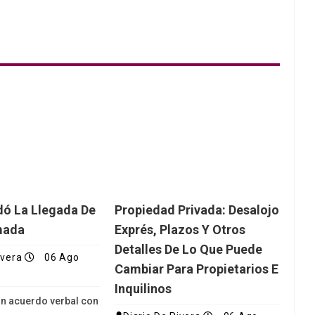
dó La Llegada De
Propiedad Privada: Desalojo
mada
Exprés, Plazos Y Otros
Detalles De Lo Que Puede
ivera
06 Ago
Cambiar Para Propietarios E
Inquilinos
 un acuerdo verbal con