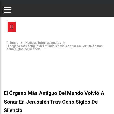
»
»
Inicio
Noticias Internacionales
El órgano más antiguo del mundo volvió a sonar en Jerusalén tras
ocho siglos de silencio
El Órgano Más Antiguo Del Mundo Volvió A
Sonar En Jerusalén Tras Ocho Siglos De
Silencio