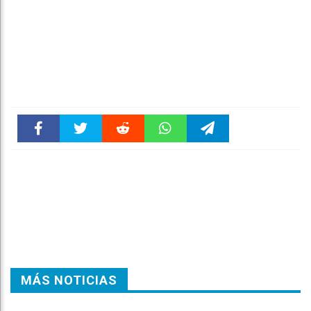
Faceboo
Twitter
Reddit
WhatsAp
Telegra
k
pt
m
MÁS NOTICIAS