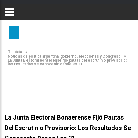
»
Inicio
»
Noticias de política argentina: gobierno, elecciones y Congreso
La Junta Electoral bonaerense fijó pautas del escrutinio provisorio:
los resultados se conocerán desde las 21
La Junta Electoral Bonaerense Fijó Pautas
Del Escrutinio Provisorio: Los Resultados Se