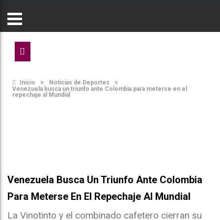
»
»
Inicio
Noticias de Deportes
Venezuela busca un triunfo ante Colombia para meterse en el
repechaje al Mundial
Venezuela Busca Un Triunfo Ante Colombia
Para Meterse En El Repechaje Al Mundial
La Vinotinto y el combinado cafetero cierran su