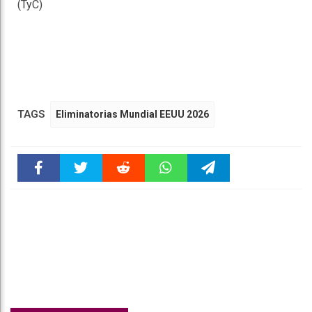
(TyC)
TAGS
Eliminatorias Mundial EEUU 2026
Faceboo
Twitter
Reddit
WhatsAp
Telegra
k
pt
m