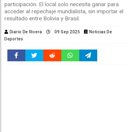
participación. El local solo necesita ganar para
acceder al repechaje mundialista, sin importar el
resultado entre Bolivia y Brasil.
Diario De Rivera
09 Sep 2025
Noticias De
Deportes
Faceboo
Twitter
Reddit
WhatsAp
Telegra
k
pt
m