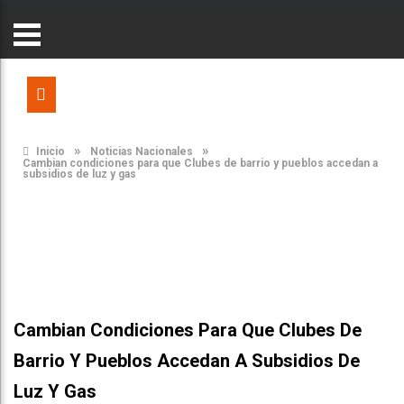
»
»
Inicio
Noticias Nacionales
Cambian condiciones para que Clubes de barrio y pueblos accedan a
subsidios de luz y gas
Cambian Condiciones Para Que Clubes De
Barrio Y Pueblos Accedan A Subsidios De
Luz Y Gas