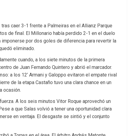
tras caer 3-1 frente a Palmeiras en el Allianz Parque
tos de final. El Millonario había perdido 2-1 en el duelo
imponerse por dos goles de diferencia para revertir la
y quedó eliminado.
idamente cuando, a los siete minutos de la primera
entro de Juan Fernando Quintero y abrió el marcador.
nso: a los 12’ Armani y Galoppo evitaron el empate rival
ierre de la etapa Castaño tuvo una clara chance en un
a ocasión.
fuerza. A los seis minutos Vitor Roque aprovechó un
Pese a que Salas volvió a tener una oportunidad clara
onerse en ventaja. El desgaste se sintió y el conjunto
ribó a Torres en el área. El árbitro Andrés Matonte