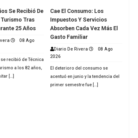
ños Se Recibió De
Cae El Consumo: Los
 Turismo Tras
Impuestos Y Servicios
urante 25 Años
Absorben Cada Vez Más El
Gasto Familiar
ivera
08 Ago
Diario De Rivera
08 Ago
2026
 se recibió de Técnica
urismo a los 82 años,
El deterioro del consumo se
itar […]
acentuó en junio y la tendencia del
primer semestre fue […]