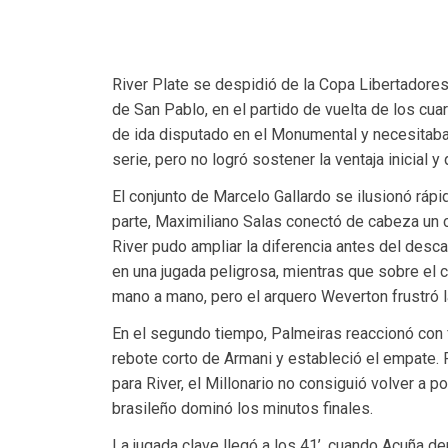
River Plate se despidió de la Copa Libertadores 
de San Pablo, en el partido de vuelta de los cuar
de ida disputado en el Monumental y necesitaba 
serie, pero no logró sostener la ventaja inicial 
El conjunto de Marcelo Gallardo se ilusionó ráp
parte, Maximiliano Salas conectó de cabeza un c
River pudo ampliar la diferencia antes del desca
en una jugada peligrosa, mientras que sobre el c
mano a mano, pero el arquero Weverton frustró l
En el segundo tiempo, Palmeiras reaccionó con 
rebote corto de Armani y estableció el empate. 
para River, el Millonario no consiguió volver a p
brasileño dominó los minutos finales.
La jugada clave llegó a los 41’, cuando Acuña der