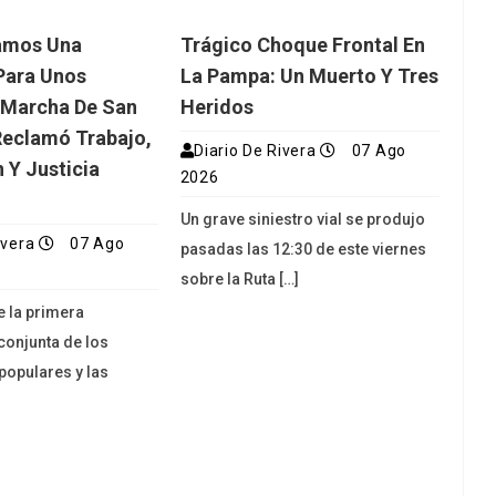
amos Una
Trágico Choque Frontal En
Para Unos
La Pampa: Un Muerto Y Tres
 Marcha De San
Heridos
eclamó Trabajo,
Diario De Rivera
07 Ago
 Y Justicia
2026
Un grave siniestro vial se produjo
ivera
07 Ago
pasadas las 12:30 de este viernes
sobre la Ruta […]
e la primera
conjunta de los
opulares y las