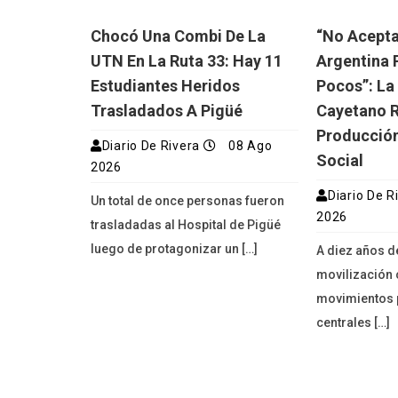
Chocó Una Combi De La
“No Acept
UTN En La Ruta 33: Hay 11
Argentina 
Estudiantes Heridos
Pocos”: La
Trasladados A Pigüé
Cayetano R
Producción
Diario De Rivera
08 Ago
Social
2026
Diario De R
Un total de once personas fueron
2026
trasladadas al Hospital de Pigüé
luego de protagonizar un […]
A diez años d
movilización 
movimientos p
centrales […]