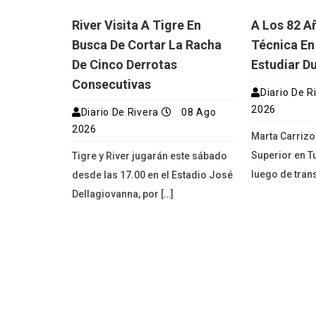
River Visita A Tigre En
A Los 82 A
Busca De Cortar La Racha
Técnica En
De Cinco Derrotas
Estudiar D
Consecutivas
Diario De R
2026
Diario De Rivera
08 Ago
2026
Marta Carrizo
Superior en T
Tigre y River jugarán este sábado
luego de trans
desde las 17.00 en el Estadio José
Dellagiovanna, por […]