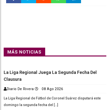
Faceboo
Twitter
Reddit
WhatsAp
Telegra
k
pt
m
MÁS NOTICIAS
La Liga Regional Juega La Segunda Fecha Del
Clausura
Diario De Rivera
08 Ago 2026
La Liga Regional de Fútbol de Coronel Suárez disputará este
domingo la segunda fecha del […]