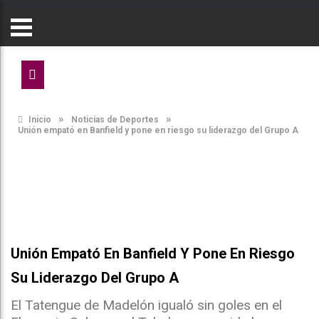
»
»
Inicio
Noticias de Deportes
Unión empató en Banfield y pone en riesgo su liderazgo del Grupo A
Unión Empató En Banfield Y Pone En Riesgo
Su Liderazgo Del Grupo A
El Tatengue de Madelón igualó sin goles en el