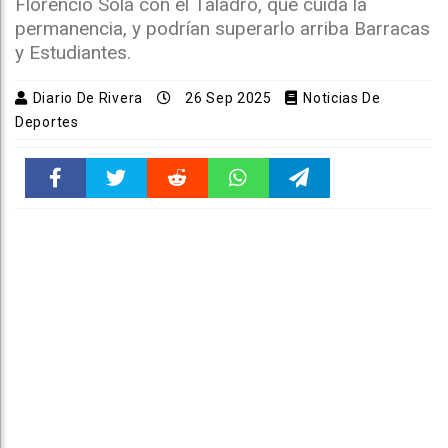
Florencio Sola con el Taladro, que cuida la
permanencia, y podrían superarlo arriba Barracas
y Estudiantes.
Diario De Rivera
26 Sep 2025
Noticias De
Deportes
Faceboo
Twitter
Reddit
WhatsAp
Telegra
k
pt
m