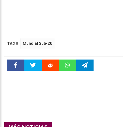
TAGS
Mundial Sub-20
Faceboo
Twitter
Reddit
WhatsAp
Telegra
k
pt
m